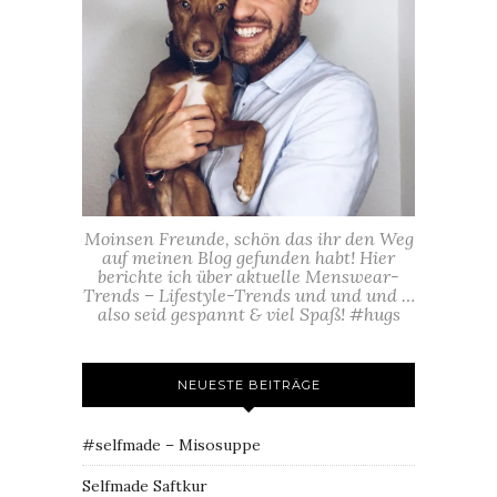
Moinsen Freunde, schön das ihr den Weg
auf meinen Blog gefunden habt! Hier
berichte ich über aktuelle Menswear-
Trends – Lifestyle-Trends und und und …
also seid gespannt & viel Spaß! #hugs
NEUESTE BEITRÄGE
#selfmade – Misosuppe
Selfmade Saftkur