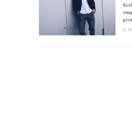
BLAU
eini
geri
11. 