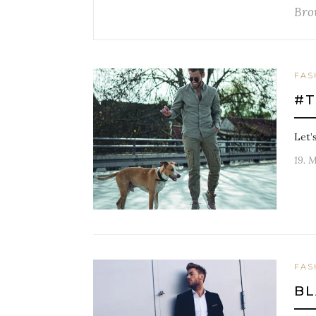
Bro
FAS
#T
Let’
19. 
FAS
BL