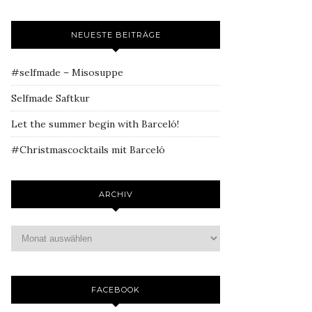
NEUESTE BEITRÄGE
#selfmade – Misosuppe
Selfmade Saftkur
Let the summer begin with Barceló!
#Christmascocktails mit Barceló
ARCHIV
FACEBOOK