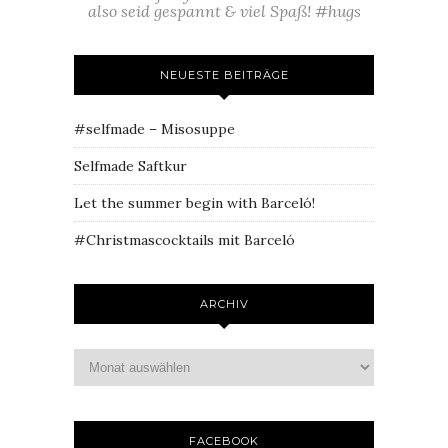
also seid gespannt & viel Spaß! #hugs
NEUESTE BEITRÄGE
#selfmade – Misosuppe
Selfmade Saftkur
Let the summer begin with Barceló!
#Christmascocktails mit Barceló
ARCHIV
FACEBOOK