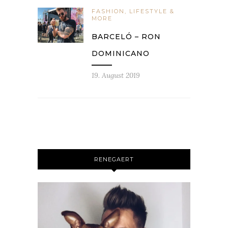
FASHION, LIFESTYLE &
MORE
BARCELÓ – RON
DOMINICANO
19. August 2019
RENEGAERT