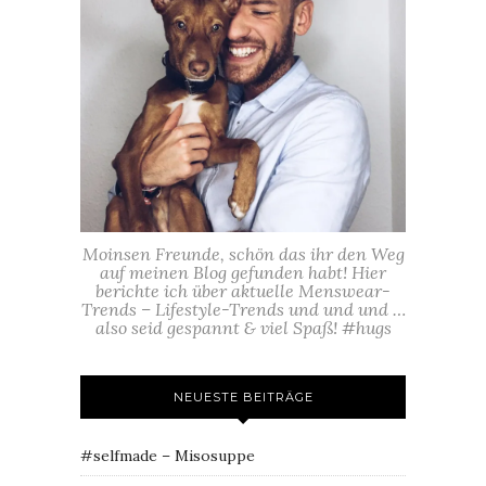
Moinsen Freunde, schön das ihr den Weg
auf meinen Blog gefunden habt! Hier
berichte ich über aktuelle Menswear-
Trends – Lifestyle-Trends und und und …
also seid gespannt & viel Spaß! #hugs
NEUESTE BEITRÄGE
#selfmade – Misosuppe